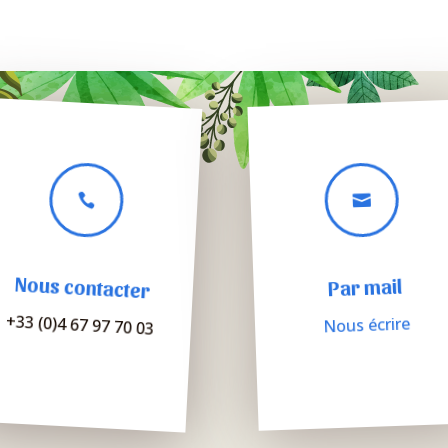


Nous contacter
Par mail
+33 (0)4 67 97 70 03
Nous écrire