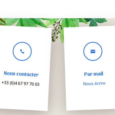


Nous contacter
Par mail
+33 (0)4 67 97 70 03
Nous écrire