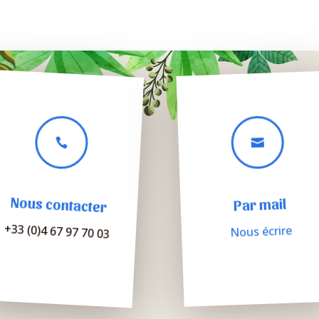


Nous contacter
Par mail
+33 (0)4 67 97 70 03
Nous écrire