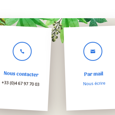


Nous contacter
Par mail
+33 (0)4 67 97 70 03
Nous écrire