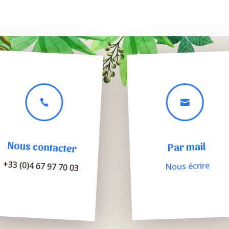


Nous contacter
Par mail
+33 (0)4 67 97 70 03
Nous écrire