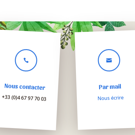


Nous contacter
Par mail
+33 (0)4 67 97 70 03
Nous écrire