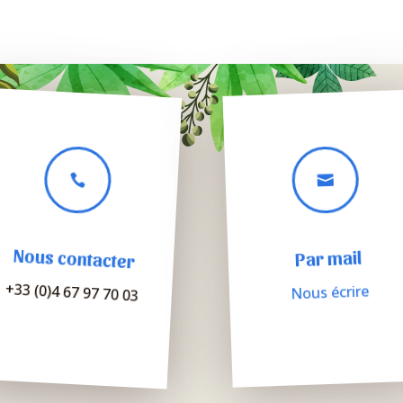


Nous contacter
Par mail
+33 (0)4 67 97 70 03
Nous écrire