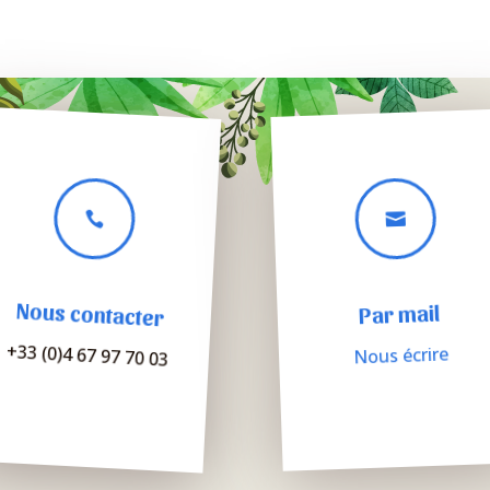


Nous contacter
Par mail
+33 (0)4 67 97 70 03
Nous écrire